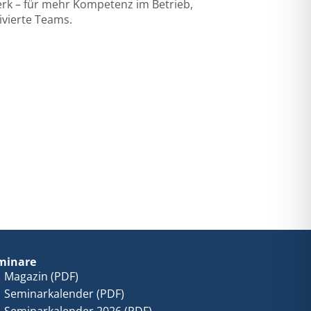
rk – für mehr Kompetenz im Betrieb,
ivierte Teams.
, öffnet sich in einem neuen Fenster
minare
Magazin (PDF)
Seminarkalender (PDF)