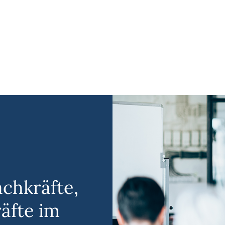
chkräfte,
äfte im