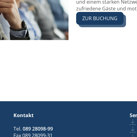
und einem starken Netzwe
zufriedene Gäste und mot
ZUR BUCHUNG
PDF
Kontakt
Se
Tel.
089 28098-99
Fax 089 28099-31