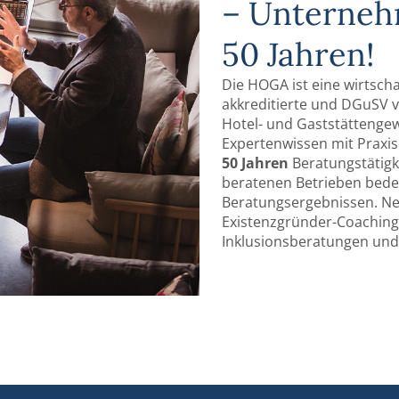
– Unter­neh
50 ­Jahren!
Die HOGA ist eine wirtscha
akkreditierte und DGuSV ve
Hotel- und Gast­stättenge
Expertenwissen mit Praxi
50 Jahren
Beratungs­tätigk
beratenen Betrieben bedeut
Beratungs­ergebnissen. 
Existenzgründer-Coaching
Inklusions­beratungen und